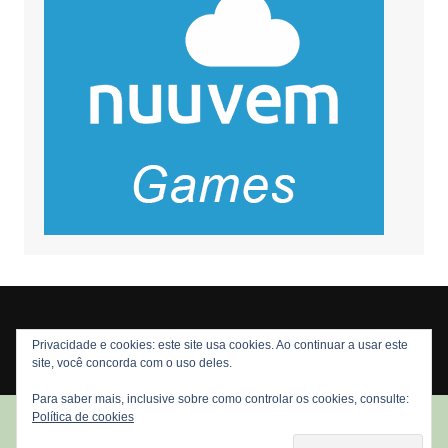
Privacidade e cookies: este site usa cookies. Ao continuar a usar este
Copyright © 2026 Nós Nerds. Todos os direitos reservados
site, você concorda com o uso deles.
Para saber mais, inclusive sobre como controlar os cookies, consulte:
Política de cookies