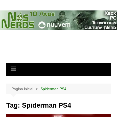
Ir
para
o
conteúdo
Página inicial
Spiderman PS4
Tag:
Spiderman PS4