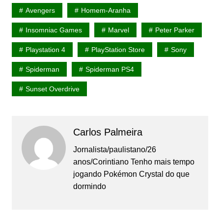
Avengers
Homem-Aranha
Insomniac Games
Marvel
Peter Parker
Playstation 4
PlayStation Store
Sony
Spiderman
Spiderman PS4
Sunset Overdrive
Carlos Palmeira
Jornalista/paulistano/26
anos/Corintiano Tenho mais tempo
jogando Pokémon Crystal do que
dormindo