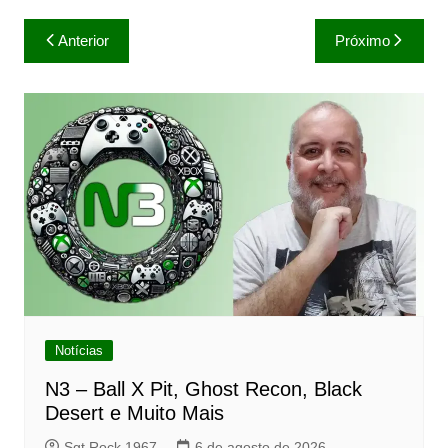
Navegação
Anterior
Próximo
de
Post
Notícias
N3 – Ball X Pit, Ghost Recon, Black
Desert e Muito Mais
Sgt Rock 1967
6 de agosto de 2026