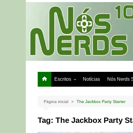
Ir
para
o
conteúdo
Escritos
Notícias
Nós Nerds 
Games e Tech
Papo de Bar
Página inicial
The Jackbox Party Starter
Tag:
The Jackbox Party St