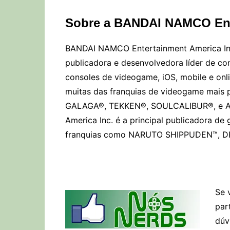
Sobre a BANDAI NAMCO Ente
BANDAI NAMCO Entertainment America Inc
publicadora e desenvolvedora líder de con
consoles de videogame, iOS, mobile e onl
muitas das franquias de videogame mais p
GALAGA®, TEKKEN®, SOULCALIBUR®, e 
America Inc. é a principal publicadora d
franquias como NARUTO SHIPPUDEN™, D
Se 
par
dúv