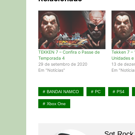
TEKKEN 7 – Confira o Passe de
Tekken 7 – 
Temporada 4
Unidades e
29 de setembro de 2020
13 de deze
Em "Notícias"
Em "Notícia
BANDAI NAMCO
PC
PS4
Xbox One
Sgt Rock