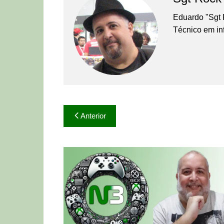
Eduardo "Sgt 
Técnico em in
Navegação
Anterior
de
Post