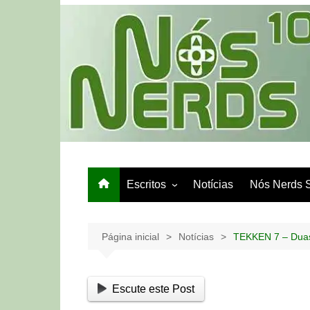
Ir
para
o
conteúdo
Escritos
Notícias
Nós Nerds 
Games e Tech
Papo de Bar
Página inicial
Notícias
TEKKEN 7 – Duas
Escute este Post