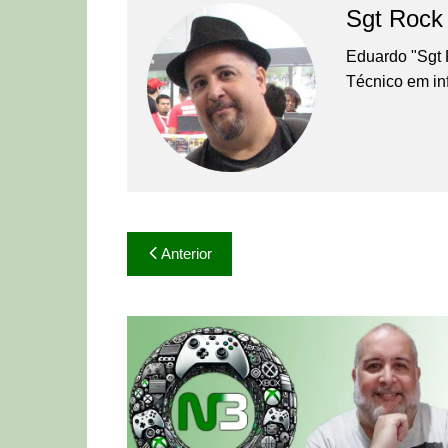
Sgt Rock
Eduardo "Sgt 
Técnico em in
Navegação
Anterior
de
Post