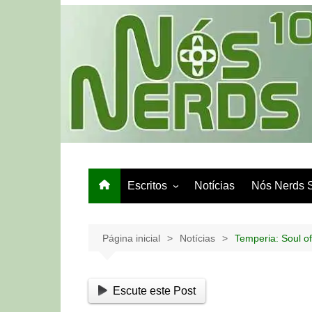
Ir
para
o
conteúdo
Escritos
Notícias
Nós Nerds 
Games e Tech
Papo de Bar
Página inicial
Notícias
Temperia: Soul o
Escute este Post