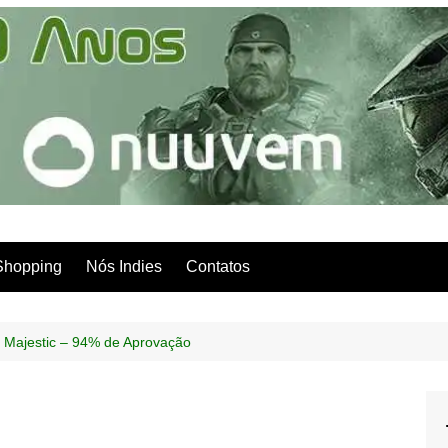
Shopping
Nós Indies
Contatos
f Majestic – 94% de Aprovação