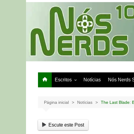
Ir
para
o
conteúdo
Escritos
Notícias
Nós Nerds 
Games e Tech
Papo de Bar
Página inicial
Notícias
The Last Blade: 
Escute este Post