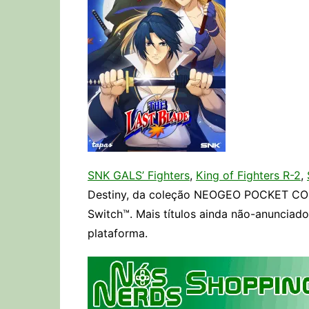
SNK GALS’ Fighters
,
King of Fighters R-2
,
Destiny, da coleção NEOGEO POCKET COL
Switch™. Mais títulos ainda não-anunciad
plataforma.