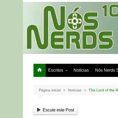
Ir
para
o
conteúdo
Escritos
Notícias
Nós Nerds 
Games e Tech
Papo de Bar
Página inicial
Notícias
The Lord of the 
Escute este Post