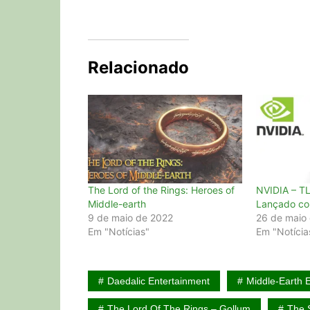
Relacionado
The Lord of the Rings: Heroes of
NVIDIA – TL
Middle-earth
Lançado c
9 de maio de 2022
26 de maio
Em "Notícias"
Em "Notícia
Daedalic Entertainment
Middle-Earth E
The Lord Of The Rings – Gollum
The 