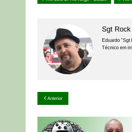
Sgt Rock
Eduardo "Sgt 
Técnico em in
Navegação
Anterior
de
Post