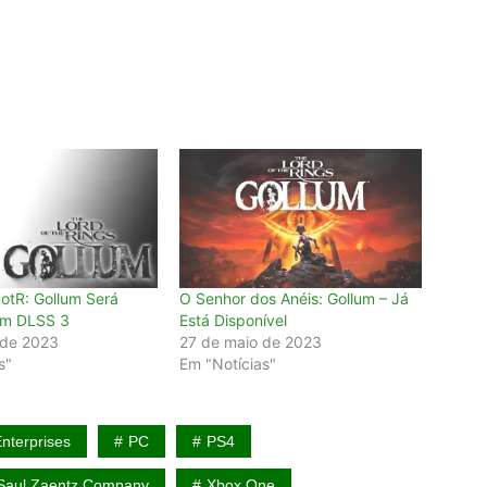
otR: Gollum Será
O Senhor dos Anéis: Gollum – Já
om DLSS 3
Está Disponível
 de 2023
27 de maio de 2023
s"
Em "Notícias"
nterprises
PC
PS4
Saul Zaentz Company
Xbox One