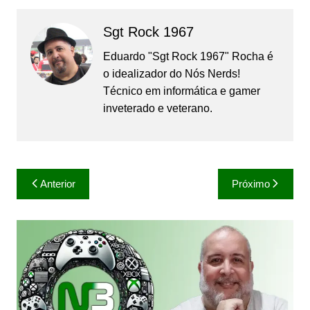
Sgt Rock 1967
Eduardo "Sgt Rock 1967" Rocha é
o idealizador do Nós Nerds!
Técnico em informática e gamer
inveterado e veterano.
Navegação
Anterior
Próximo
de
Post