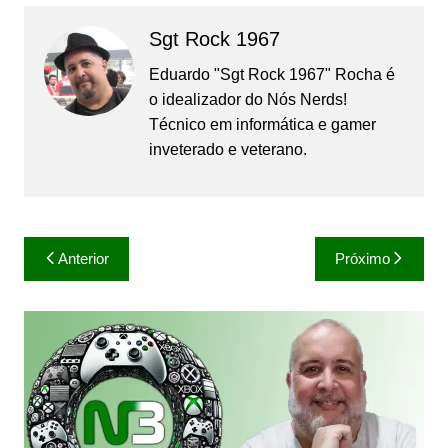
Sgt Rock 1967
Eduardo "Sgt Rock 1967" Rocha é
o idealizador do Nós Nerds!
Técnico em informática e gamer
inveterado e veterano.
Navegação
Anterior
Próximo
de
Post