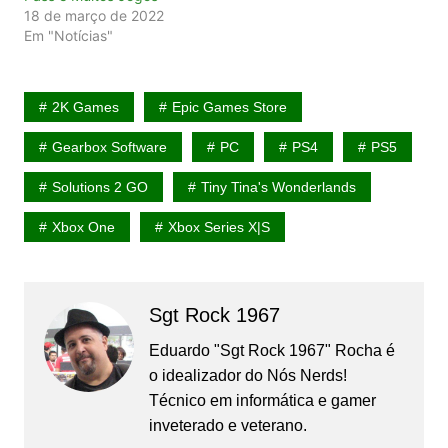
18 de março de 2022
Em "Notícias"
2K Games
Epic Games Store
Gearbox Software
PC
PS4
PS5
Solutions 2 GO
Tiny Tina's Wonderlands
Xbox One
Xbox Series X|S
Sgt Rock 1967
Eduardo "Sgt Rock 1967" Rocha é
o idealizador do Nós Nerds!
Técnico em informática e gamer
inveterado e veterano.