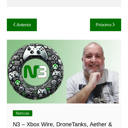
Navegação
Anterior
Próximo
de
Post
Notícias
N3 – Xbox Wire, DroneTanks, Aether &