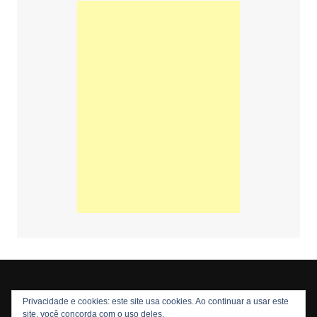
Privacidade e cookies: este site usa cookies. Ao continuar a usar este
Copyright © 2026 Nós Nerds. Todos os direitos reservados
site, você concorda com o uso deles.