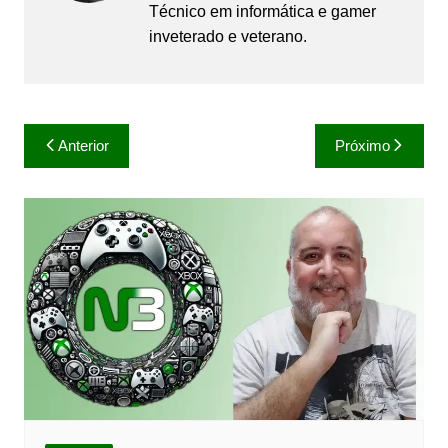
Técnico em informática e gamer
inveterado e veterano.
Navegação
Anterior
Próximo
de
Post