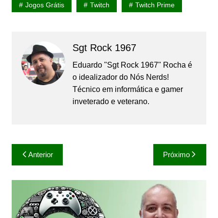
Jogos Grátis
Twitch
Twitch Prime
Sgt Rock 1967
Eduardo "Sgt Rock 1967" Rocha é
o idealizador do Nós Nerds!
Técnico em informática e gamer
inveterado e veterano.
Navegação
Anterior
Próximo
de
Post