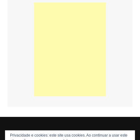
Privacidade e cookies: este site usa cookies. Ao continuar a usar este
Copyright © 2026 Nós Nerds. Todos os direitos reservados