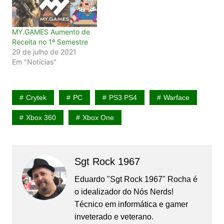
MY.GAMES Aumento de
Receita no 1º Semestre
29 de julho de 2021
Em "Notícias"
Crytek
PC
PS3 PS4
Warface
Xbox 360
Xbox One
Sgt Rock 1967
Eduardo "Sgt Rock 1967" Rocha é
o idealizador do Nós Nerds!
Técnico em informática e gamer
inveterado e veterano.