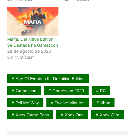
Mafia: Definitive Edition
Se Destaca na Gamescon
28 de agosto de 2020
Em "Notícias"
Age Of Empires III: Definitive Edition
Gamescon
Gamescon 2020
PC
Tell Me Why
Twelve Minutes
Xbox
Xbox Game Pass
Xbox One
Xbox Wire