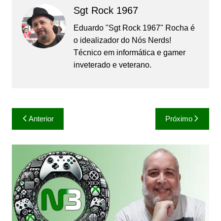
Sgt Rock 1967
Eduardo "Sgt Rock 1967" Rocha é
o idealizador do Nós Nerds!
Técnico em informática e gamer
inveterado e veterano.
Navegação
Anterior
Próximo
de
Post