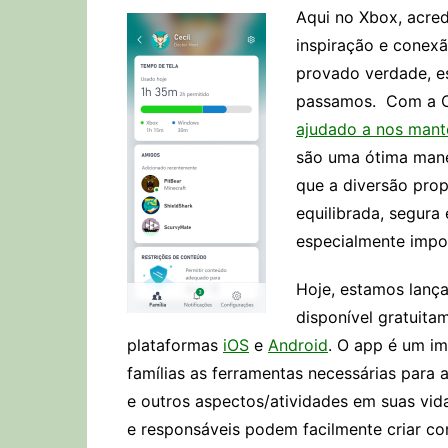
Aqui no Xbox, acred
inspiração e conexã
provado verdade, es
passamos. Com a C
ajudado a nos mant
são uma ótima mane
que a diversão prop
equilibrada, segura
especialmente impor
Hoje, estamos lança
disponível gratuit
plataformas
iOS
e
Android
. O app é um i
famílias as ferramentas necessárias para a
e outros aspectos/atividades em suas vida
e responsáveis podem facilmente criar con