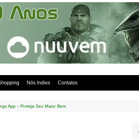
Shopping
Nós Indies
Contatos
ings App – Proteja Seu Maior Bem