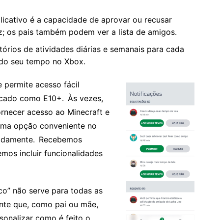
licativo é a capacidade de aprovar ou recusar
z; os pais também podem ver a lista de amigos.
atórios de atividades diárias e semanais para cada
ndo seu tempo no Xbox.
 permite acesso fácil
ficado como E10+. Às vezes,
ornecer acesso ao Minecraft e
 Uma opção conveniente no
apidamente. Recebemos
mos incluir funcionalidades
o” não serve para todas as
nte que, como pai ou mãe,
rsonalizar como é feito o