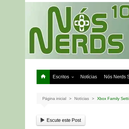
Ir
para
o
conteúdo
Escritos
Notícias
Nós Nerds 
Games e Tech
Papo de Bar
Página inicial
Notícias
Xbox Family Sett
Escute este Post