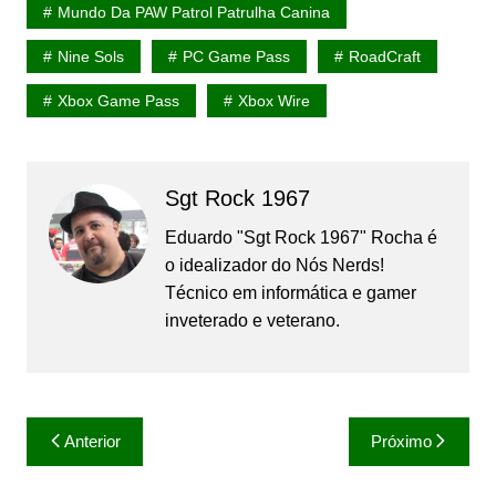
Mundo Da PAW Patrol Patrulha Canina
Nine Sols
PC Game Pass
RoadCraft
Xbox Game Pass
Xbox Wire
Sgt Rock 1967
Eduardo "Sgt Rock 1967" Rocha é
o idealizador do Nós Nerds!
Técnico em informática e gamer
inveterado e veterano.
Navegação
Anterior
Próximo
de