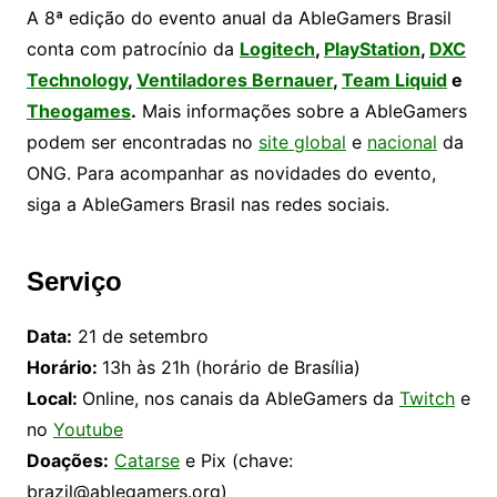
A 8ª edição do evento anual da AbleGamers Brasil
conta com patrocínio da
Logitech
,
PlayStation
,
DXC
Technology
,
Ventiladores Bernauer
,
Team Liquid
e
Theogames
.
Mais informações sobre a AbleGamers
podem ser encontradas no
site global
e
nacional
da
ONG. Para acompanhar as novidades do evento,
siga a AbleGamers Brasil nas redes sociais.
Serviço
Data:
21 de setembro
Horário:
13h às 21h (horário de Brasília)
Local:
Online, nos canais da AbleGamers da
Twitch
e
no
Youtube
Doações:
Catarse
e Pix (chave:
brazil@ablegamers.org)