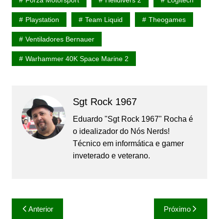
Playstation
Team Liquid
Theogames
Ventiladores Bernauer
Warhammer 40K Space Marine 2
Sgt Rock 1967
Eduardo "Sgt Rock 1967" Rocha é
o idealizador do Nós Nerds!
Técnico em informática e gamer
inveterado e veterano.
Navegação
Anterior
Próximo