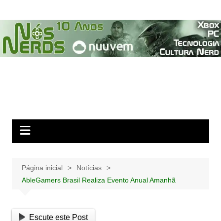
Ir
para
o
conteúdo
Página inicial
Notícias
AbleGamers Brasil Realiza Evento Anual Amanhã
Escute este Post