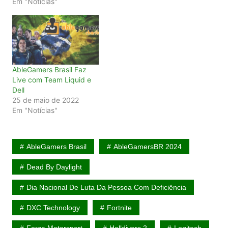
Em "Notícias"
AbleGamers Brasil Faz
Live com Team Liquid e
Dell
25 de maio de 2022
Em "Notícias"
AbleGamers Brasil
AbleGamersBR 2024
Dead By Daylight
Dia Nacional De Luta Da Pessoa Com Deficiência
DXC Technology
Fortnite
Forza Motorsport
Helldivers 2
Logitech