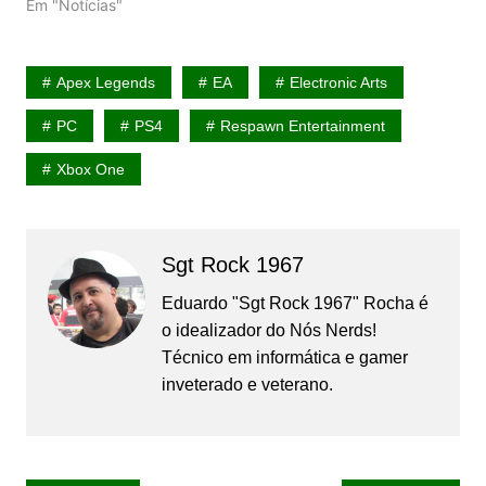
Em "Notícias"
Apex Legends
EA
Electronic Arts
PC
PS4
Respawn Entertainment
Xbox One
Sgt Rock 1967
Eduardo "Sgt Rock 1967" Rocha é
o idealizador do Nós Nerds!
Técnico em informática e gamer
inveterado e veterano.