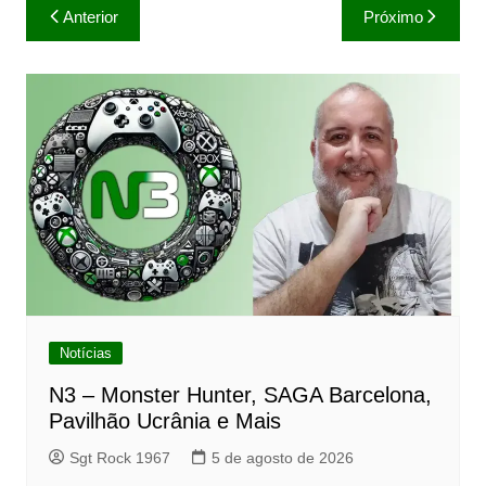
Navegação
Anterior
Próximo
de
Post
Notícias
N3 – Monster Hunter, SAGA Barcelona,
Pavilhão Ucrânia e Mais
Sgt Rock 1967
5 de agosto de 2026