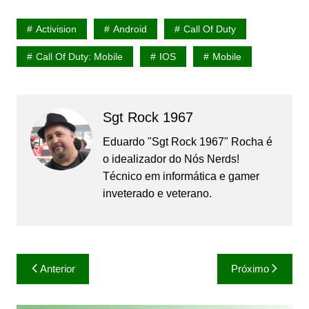
Activision
Android
Call Of Duty
Call Of Duty: Mobile
IOS
Mobile
Sgt Rock 1967
Eduardo "Sgt Rock 1967" Rocha é
o idealizador do Nós Nerds!
Técnico em informática e gamer
inveterado e veterano.
Navegação
Anterior
Próximo
de
Post