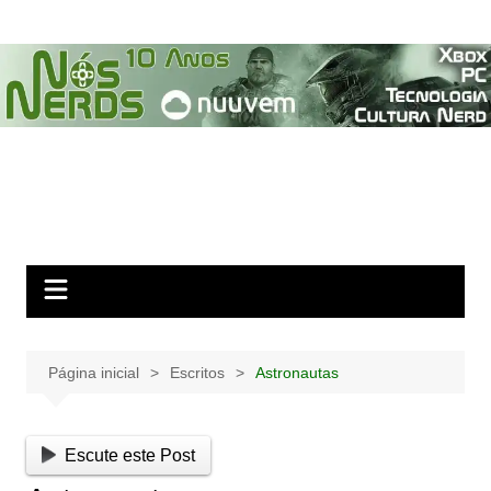
Ir
para
o
conteúdo
Página inicial
Escritos
Astronautas
Escute este Post