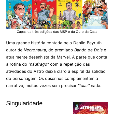
Capas da três edições das MSP e da Ouro da Casa
Uma grande história contada pelo Danilo Beyruth,
autor de
Necronauta
, do premiado
Bando de Dois
e
atualmente desenhista da Marvel. A parte que conta
a rotina do
“náufrago”
com a repetição das
atividades do Astro deixa claro a espiral da solidão
do personagem. Os desenhos complementam a
narrativa, muitas vezes sem precisar
“falar”
nada.
Singularidade