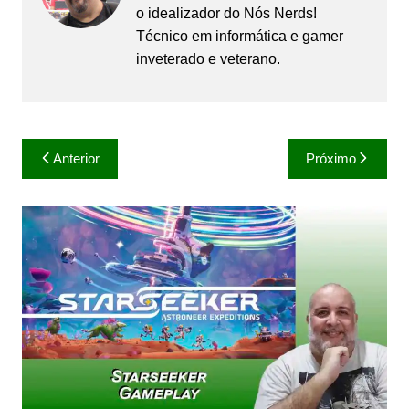
o idealizador do Nós Nerds!
Técnico em informática e gamer
inveterado e veterano.
Navegação
Anterior
Próximo
de
Post