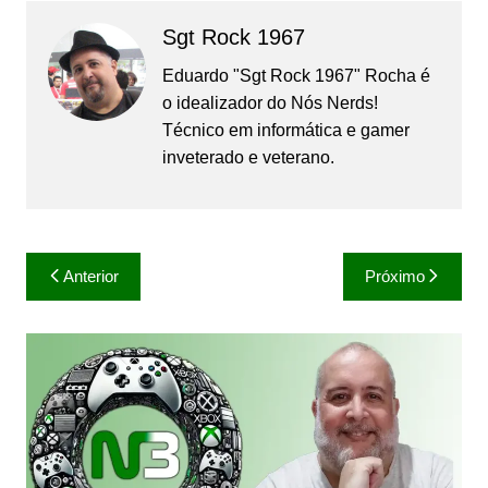
Sgt Rock 1967
Eduardo "Sgt Rock 1967" Rocha é
o idealizador do Nós Nerds!
Técnico em informática e gamer
inveterado e veterano.
Navegação
Anterior
Próximo
de
Post