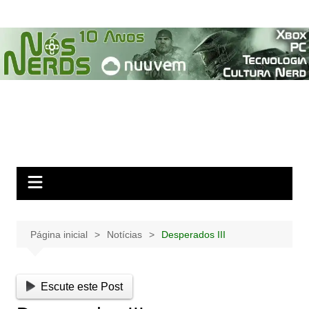
Ir
para
o
conteúdo
Página inicial
Notícias
Desperados III
Escute este Post