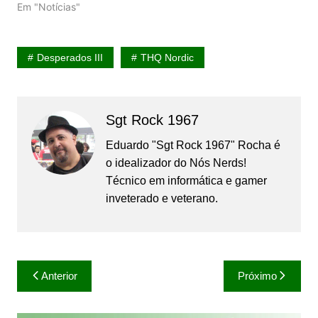
Em "Notícias"
Desperados III
THQ Nordic
Sgt Rock 1967
Eduardo "Sgt Rock 1967" Rocha é
o idealizador do Nós Nerds!
Técnico em informática e gamer
inveterado e veterano.
Navegação
Anterior
Próximo
de
Post