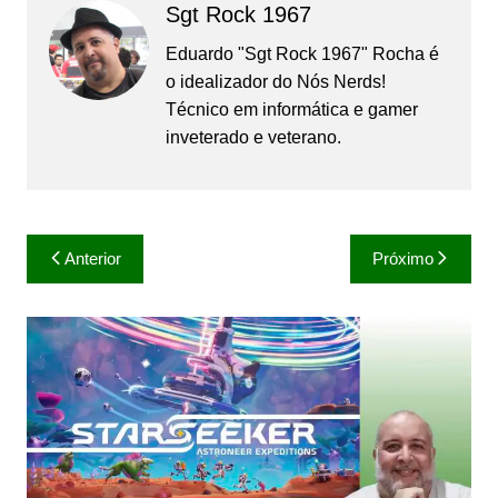
Sgt Rock 1967
Eduardo "Sgt Rock 1967" Rocha é
o idealizador do Nós Nerds!
Técnico em informática e gamer
inveterado e veterano.
Navegação
Anterior
Próximo
de
Post