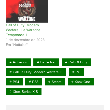
Call of Duty: Modern
Warfare III e Warzone
Temporada 1
1 de dezembro de 2023
Em "Notícias"
Activision
Battle.net
Call Of Duty
Call Of Duty: Modern Warfare III
PC
PS4
PS5
Steam
Xbox One
Xbox Series X|S