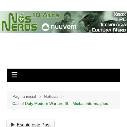
Ir
para
o
conteúdo
Página inicial
Notícias
Call of Duty Modern Warfare III – Muitas Informações
Escute este Post