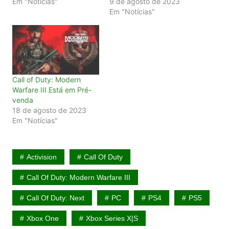
Em "Notícias"
9 de agosto de 2023
Em "Notícias"
Call of Duty: Modern
Warfare III Está em Pré-
venda
18 de agosto de 2023
Em "Notícias"
Activision
Call Of Duty
Call Of Duty: Modern Warfare III
Call Of Duty: Next
PC
PS4
PS5
Xbox One
Xbox Series X|S