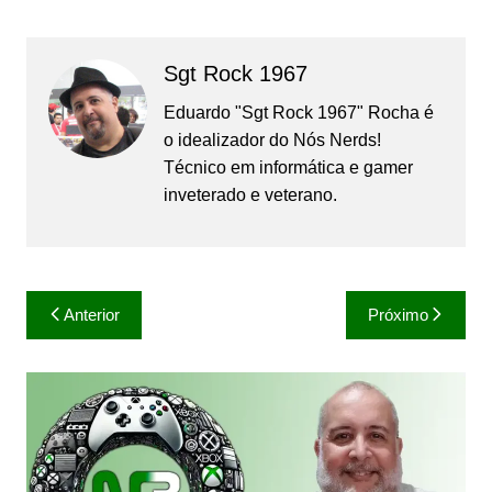
Sgt Rock 1967
Eduardo "Sgt Rock 1967" Rocha é
o idealizador do Nós Nerds!
Técnico em informática e gamer
inveterado e veterano.
Navegação
Anterior
Próximo
de
Post