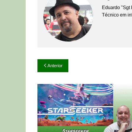
Eduardo "Sgt 
Técnico em in
Navegação
Anterior
de
Post