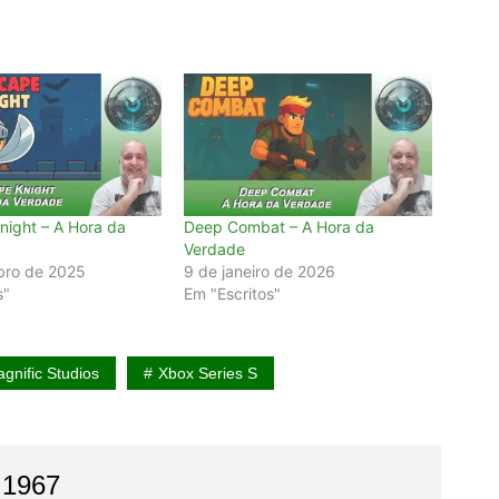
ight – A Hora da
Deep Combat – A Hora da
Verdade
bro de 2025
9 de janeiro de 2026
s"
Em "Escritos"
gnific Studios
Xbox Series S
 1967