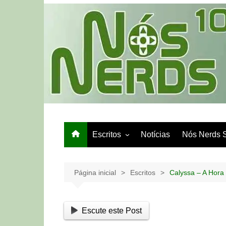
Ir
para
o
conteúdo
Escritos
Notícias
Nós Nerds 
Games e Tech
Papo de Bar
Página inicial
Escritos
Calyssa – A Hora
Escute este Post