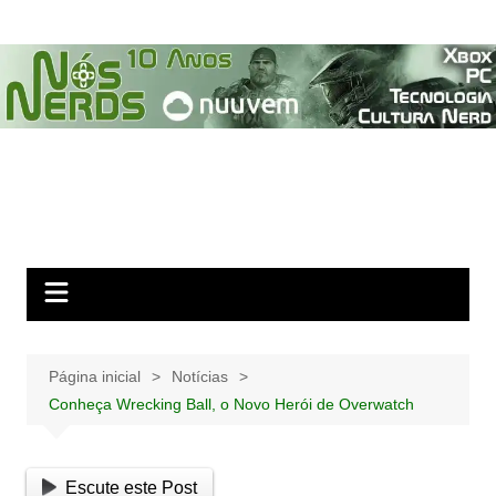
Ir
para
o
conteúdo
Página inicial
Notícias
Conheça Wrecking Ball, o Novo Herói de Overwatch
Escute este Post