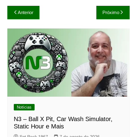
Navegação
Anterior
Próximo
de
Post
Notícias
N3 – Ball X Pit, Car Wash Simulator,
Static Hour e Mais
Sgt Rock 1967
7 de agosto de 2026