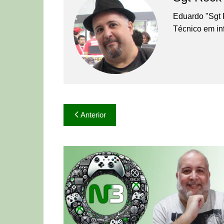
Eduardo "Sgt 
Técnico em in
Navegação
Anterior
de
Post