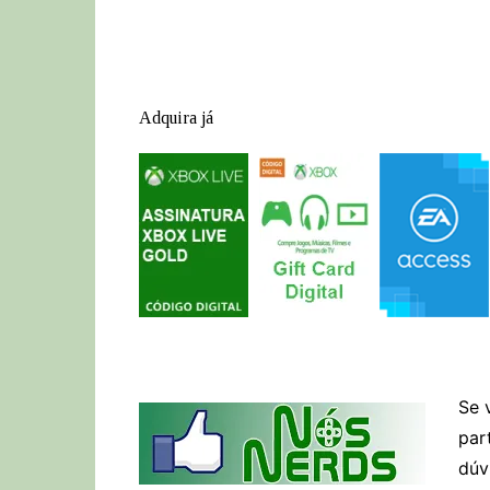
Adquira já
Se 
par
dúv