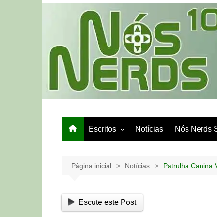
Ir
para
o
conteúdo
Escritos
Notícias
Nós Nerds 
Games e Tech
Papo de Bar
Página inicial
Notícias
Patrulha Canina V
Escute este Post