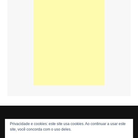
Privacidade e cookies: este site usa cookies. Ao continuar a usar este
Copyright © 2026 Nós Nerds. Todos os direitos reservados
site, você concorda com o uso deles.