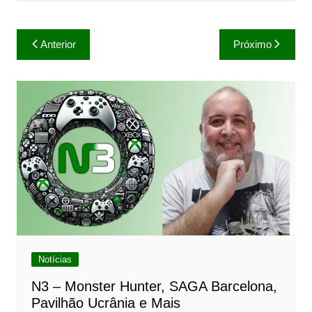
Navegação
Anterior
Próximo
de
Post
Notícias
N3 – Monster Hunter, SAGA Barcelona,
Pavilhão Ucrânia e Mais