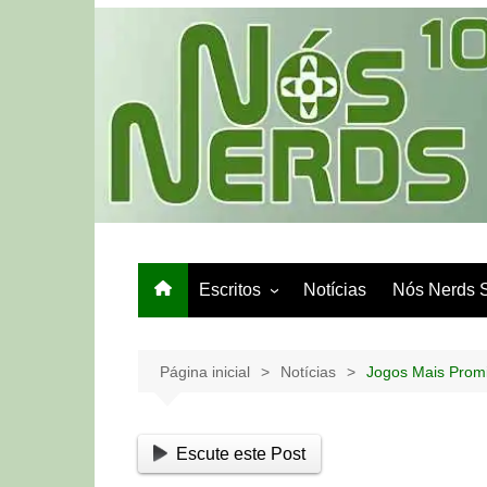
Ir
para
o
conteúdo
Escritos
Notícias
Nós Nerds 
Games e Tech
Papo de Bar
Página inicial
Notícias
Jogos Mais Prom
Escute este Post