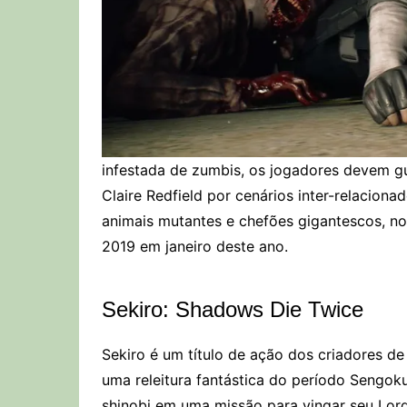
infestada de zumbis, os jogadores devem gu
Claire Redfield por cenários inter-relaciona
animais mutantes e chefões gigantescos, no
2019 em janeiro deste ano.
Sekiro: Shadows Die Twice
Sekiro é um título de ação dos criadores d
uma releitura fantástica do período Sengo
shinobi em uma missão para vingar seu Lord