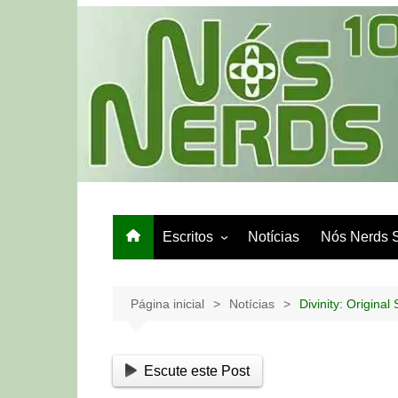
Ir
para
o
conteúdo
Escritos
Notícias
Nós Nerds 
Games e Tech
Papo de Bar
Página inicial
Notícias
Divinity: Origina
Escute este Post