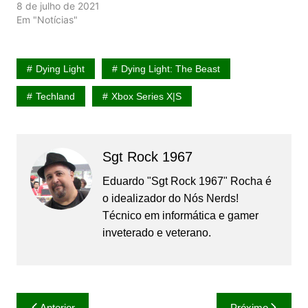
8 de julho de 2021
Em "Notícias"
Dying Light
Dying Light: The Beast
Techland
Xbox Series X|S
Sgt Rock 1967
Eduardo "Sgt Rock 1967" Rocha é
o idealizador do Nós Nerds!
Técnico em informática e gamer
inveterado e veterano.
Navegação
Anterior
Próximo