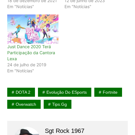
18 de dezembro de 2021
12 de junho de 2023
Em "Notícias"
Em "Notícias"
Just Dance 2020 Terá
Participação da Cantora
Lexa
24 de julho de 2019
Em "Notícias"
DOTA 2
Evolução Do ESports
Fortnite
Overwatch
Tips.gg
Sgt Rock 1967