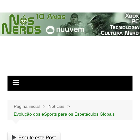
Ir
para
o
conteúdo
Página inicial
Notícias
Evolução dos eSports para os Espetáculos Globais
Escute este Post