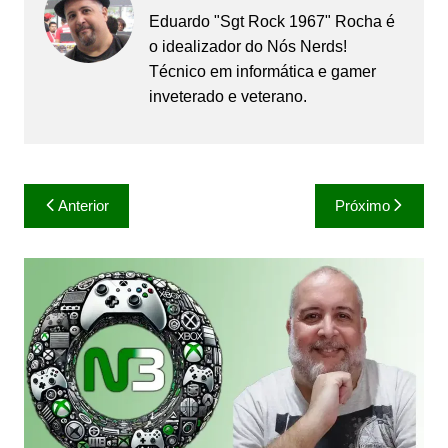
Eduardo "Sgt Rock 1967" Rocha é
o idealizador do Nós Nerds!
Técnico em informática e gamer
inveterado e veterano.
Navegação
Anterior
Próximo
de
Post