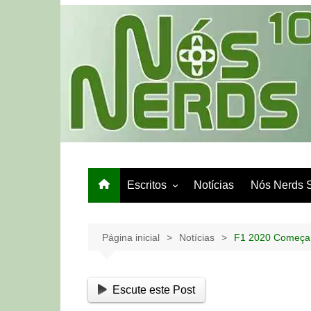
Ir
para
o
conteúdo
Escritos
Notícias
Nós Nerds 
Games e Tech
Papo de Bar
Página inicial
Notícias
F1 2020 Começa 
Escute este Post