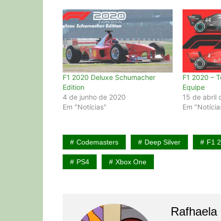
F1 2020 Deluxe Schumacher
F1 2020 – T
Edition
Equipe
4 de junho de 2020
15 de abril
Em "Notícias"
Em "Notícia
Codemasters
Deep Silver
F1 
PS4
Xbox One
Rafhaela