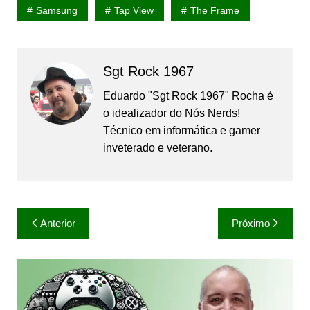
Samsung
Tap View
The Frame
Sgt Rock 1967
Eduardo "Sgt Rock 1967" Rocha é
o idealizador do Nós Nerds!
Técnico em informática e gamer
inveterado e veterano.
Navegação
Anterior
Próximo
de
Post