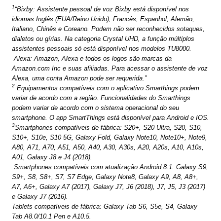
1
“Bixby: Assistente pessoal de voz Bixby está disponível nos
idiomas Inglês (EUA/Reino Unido), Francês, Espanhol, Alemão,
Italiano, Chinês e Coreano. Podem não ser reconhecidos sotaques,
dialetos ou gírias. Na categoria Crystal UHD, a função múltiplos
assistentes pessoais só está disponível nos modelos TU8000.
Alexa: Amazon, Alexa e todos os logos são marcas da
Amazon.com Inc e suas afiliadas. Para acessar o assistente de voz
Alexa, uma conta Amazon pode ser requerida.”
2
Equipamentos compatíveis com o aplicativo Smarthings podem
variar de acordo com a região. Funcionalidades do Smarthings
podem variar de acordo com o sistema operacional do seu
smartphone. O app SmartThings está disponível para Android e IOS.
3
Smartphones compatíveis de fábrica: S20+, S20 Ultra, S20, S10,
S10+, S10e, S10 5G, Galaxy Fold, Galaxy Note10, Note10+, Note9,
A80, A71, A70, A51, A50, A40, A30, A30s, A20, A20s, A10, A10s,
A01, Galaxy J8 e J4 (2018).
Smartphones compatíveis com atualização Android 8.1: Galaxy S9,
S9+, S8, S8+, S7, S7 Edge, Galaxy Note8, Galaxy A9, A8, A8+,
A7, A6+, Galaxy A7 (2017), Galaxy J7, J6 (2018), J7, J5, J3 (2017)
e Galaxy J7 (2016).
Tablets compatíveis de fábrica: Galaxy Tab S6, S5e, S4, Galaxy
Tab A8.0/10.1 Pen e A10.5.