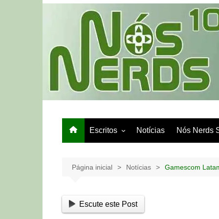
Ir
para
o
conteúdo
Escritos
Notícias
Nós Nerds 
Games e Tech
Papo de Bar
Página inicial
Notícias
Gamescom Latam –
Escute este Post