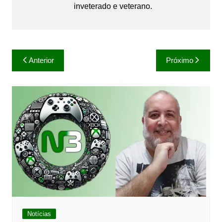
inveterado e veterano.
Navegação
Anterior
Próximo
de
Post
Notícias