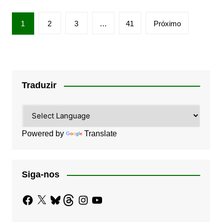
Paginação
1
2
3
…
41
Próximo
de
posts
Traduzir
Powered by
Translate
Siga-nos
Facebook
X
Bluesky
Threads
Instagram
YouTube