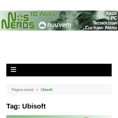
Ir
para
o
conteúdo
Página inicial
Ubisoft
Tag:
Ubisoft