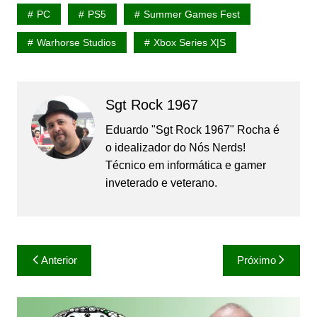
PC
PS5
Summer Games Fest
Warhorse Studios
Xbox Series X|S
Sgt Rock 1967
Eduardo "Sgt Rock 1967" Rocha é
o idealizador do Nós Nerds!
Técnico em informática e gamer
inveterado e veterano.
Navegação
Anterior
Próximo
de
Post