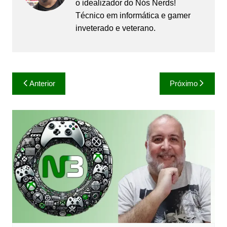
o idealizador do Nós Nerds!
Técnico em informática e gamer
inveterado e veterano.
Navegação
Anterior
Próximo
de
Post