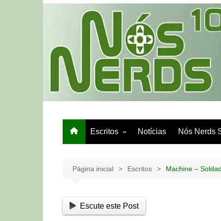
Ir
para
o
conteúdo
Escritos
Notícias
Nós Nerds 
Games e Tech
Papo de Bar
Página inicial
Escritos
Machine – Soldad
Escute este Post