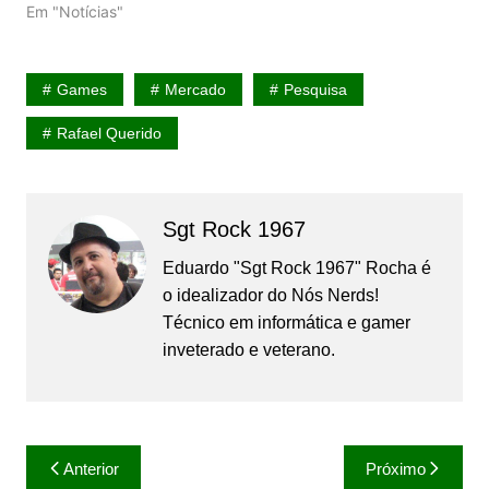
Em "Notícias"
Games
Mercado
Pesquisa
Rafael Querido
Sgt Rock 1967
Eduardo "Sgt Rock 1967" Rocha é
o idealizador do Nós Nerds!
Técnico em informática e gamer
inveterado e veterano.
Navegação
Anterior
Próximo