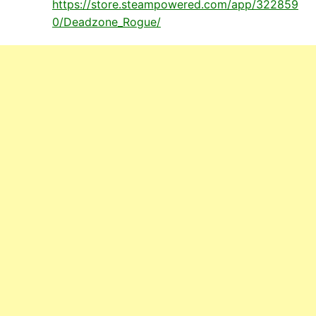
https://store.steampowered.com/app/322859
0/Deadzone_Rogue/