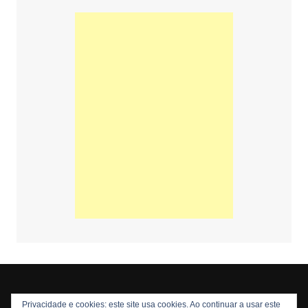
Privacidade e cookies: este site usa cookies. Ao continuar a usar este
Copyright © 2026 Nós Nerds. Todos os direitos reservados