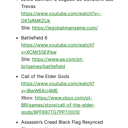
Trevas
https://www.youtube.com/watch?v=-
DK1sRMKZUk
Site:
https://legobatmangame.com/
Battlefield 6
https://www.youtube.com/watch?
v=XCMr55EjFew
Site:
https://www.ea.com/pt-
br/games/battlefield
Call of the Elder Gods
https://www.youtube.com/watch?
v=jBwW6Acj4ME
Xbox:
https://www.xbox.com/pt-
BR/games/store/call-of-the-elder-
gods/9PF697TG7PP7/0010
Assassin’s Creed Black Flag Resynced