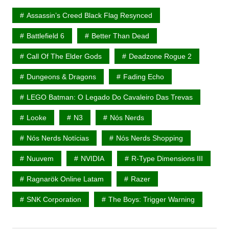
Assassin’s Creed Black Flag Resynced
Battlefield 6
Better Than Dead
Call Of The Elder Gods
Deadzone Rogue 2
Dungeons & Dragons
Fading Echo
LEGO Batman: O Legado Do Cavaleiro Das Trevas
Looke
N3
Nós Nerds
Nós Nerds Notícias
Nós Nerds Shopping
Nuuvem
NVIDIA
R-Type Dimensions III
Ragnarök Online Latam
Razer
SNK Corporation
The Boys: Trigger Warning