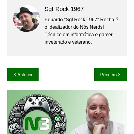
Sgt Rock 1967
Eduardo "Sgt Rock 1967" Rocha é
o idealizador do Nós Nerds!
Técnico em informática e gamer
inveterado e veterano.
Navegação
Anterior
Próximo
de
Post