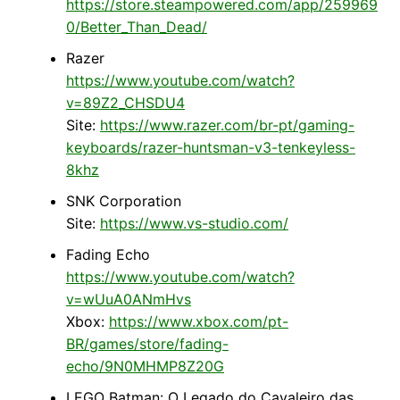
https://store.steampowered.com/app/259969
0/Better_Than_Dead/
Razer
https://www.youtube.com/watch?
v=89Z2_CHSDU4
Site:
https://www.razer.com/br-pt/gaming-
keyboards/razer-huntsman-v3-tenkeyless-
8khz
SNK Corporation
Site:
https://www.vs-studio.com/
Fading Echo
https://www.youtube.com/watch?
v=wUuA0ANmHvs
Xbox:
https://www.xbox.com/pt-
BR/games/store/fading-
echo/9N0MHMP8Z20G
LEGO Batman: O Legado do Cavaleiro das