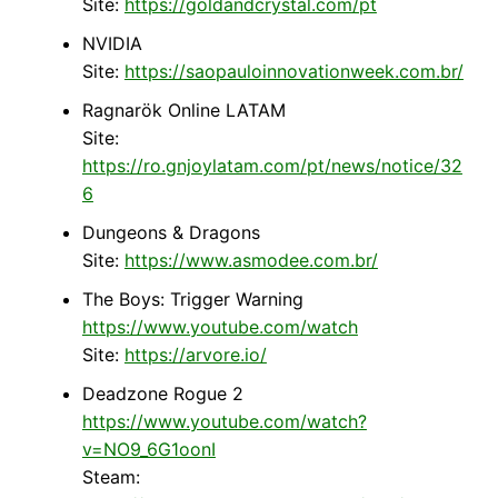
Site:
https://goldandcrystal.com/pt
NVIDIA
Site:
https://saopauloinnovationweek.com.br/
Ragnarök Online LATAM
Site:
https://ro.gnjoylatam.com/pt/news/notice/32
6
Dungeons & Dragons
Site:
https://www.asmodee.com.br/
The Boys: Trigger Warning
https://www.youtube.com/watch
Site:
https://arvore.io/
Deadzone Rogue 2
https://www.youtube.com/watch?
v=NO9_6G1oonI
Steam: