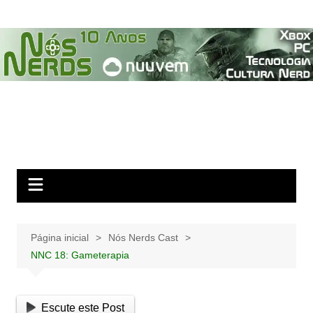
Ir
para
o
conteúdo
Página inicial
Nós Nerds Cast
NNC 18: Gameterapia
Escute este Post