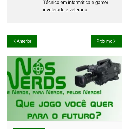
Técnico em informática e gamer
inveterado e veterano.
Navegação
Anterior
Próximo
de
Post