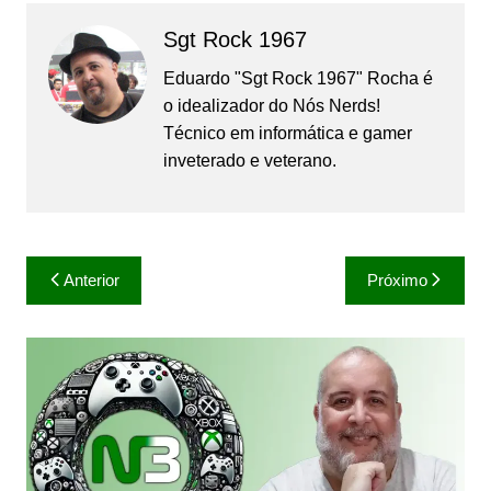
Sgt Rock 1967
Eduardo "Sgt Rock 1967" Rocha é
o idealizador do Nós Nerds!
Técnico em informática e gamer
inveterado e veterano.
Navegação
Anterior
Próximo
de
Post