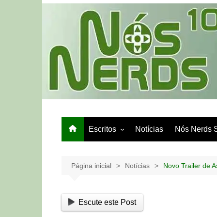
Ir
para
o
conteúdo
Escritos
Notícias
Nós Nerds 
Games e Tech
Papo de Bar
Página inicial
Notícias
Novo Trailer de 
Escute este Post