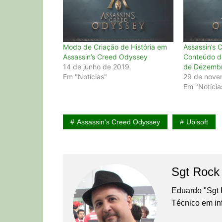
Modo de Criação de História em
Assassin’s 
Assassin’s Creed Odyssey
Conteúdo d
14 de junho de 2019
de Dezemb
Em "Notícias"
29 de nove
Em "Notícia
Assassin's Creed Odyssey
Ubisoft
Sgt Rock
Eduardo "Sgt 
Técnico em in