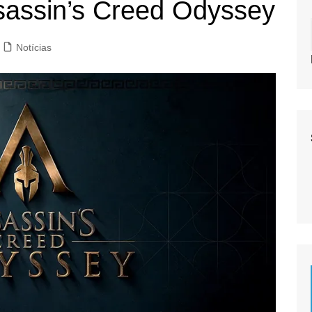
ssassin’s Creed Odyssey
Notícias