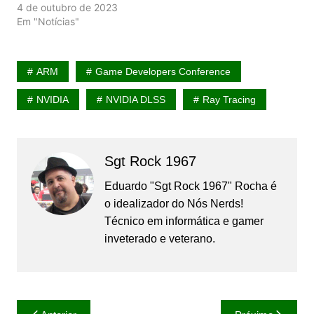
4 de outubro de 2023
Em "Notícias"
ARM
Game Developers Conference
NVIDIA
NVIDIA DLSS
Ray Tracing
Sgt Rock 1967
Eduardo "Sgt Rock 1967" Rocha é
o idealizador do Nós Nerds!
Técnico em informática e gamer
inveterado e veterano.
Navegação