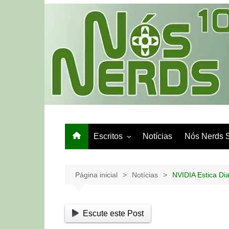
Ir
para
o
conteúdo
Escritos
Notícias
Nós Nerds 
Games e Tech
Papo de Bar
Página inicial
Notícias
NVIDIA Estica D
Escute este Post