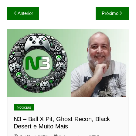
Navegação
Anterior
Próximo
de
Post
Notícias
N3 – Ball X Pit, Ghost Recon, Black
Desert e Muito Mais