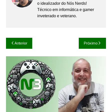
o idealizador do Nós Nerds!
Técnico em informática e gamer
inveterado e veterano.
Navegação
Anterior
Próximo
de
Post