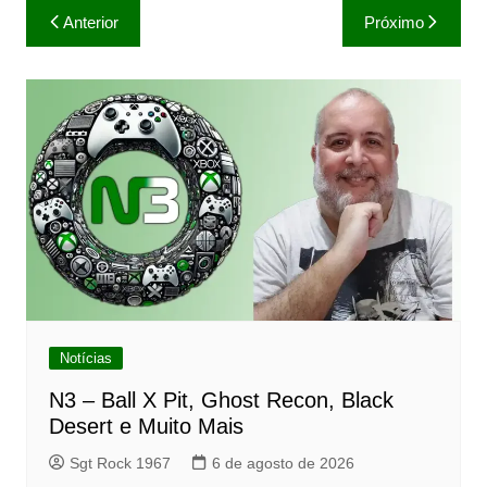
Navegação
Anterior
Próximo
de
Post
Notícias
N3 – Ball X Pit, Ghost Recon, Black
Desert e Muito Mais
Sgt Rock 1967
6 de agosto de 2026